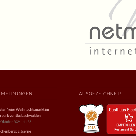
E MELDUNGEN
AUSGEZEICHNET!
utenfreier Weihnachtsmarkt im
rpark von Sasbachwalden
 Oktober 2024 - 11:35
schenberg : gläserne