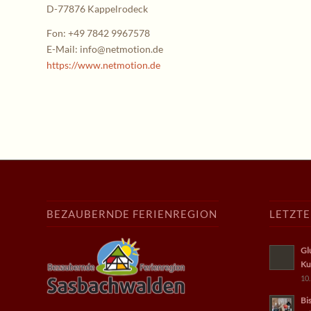
D-77876 Kappelrodeck
Fon: +49 7842 9967578
E-Mail: info@netmotion.de
https://www.netmotion.de
BEZAUBERNDE FERIENREGION
LETZT
Gl
Ku
10.
Bi