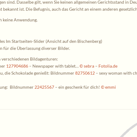
gen sind. Dasselbe gilt, wenn Sie keinen allgemeinen Gerichtsstand in D
bekannt ist. Die Befugnis, auch das Gericht an einem anderen gesetzlic
ch keine Anwendung.
es Im Startseiten-Slider (Ansicht auf den Bischenberg)
ür die Überlassung diverser Bilder.
n verschiedenen Bildagenturen:
mer
127904686
– Newspaper with tablet…
© sebra
–
Fotolia.de
au, die Schokolade genießt: Bildnummer
82750612
–
sexy woman with ch
itung: Bildnummer
22425567
–
ein geschenk für dich!
© emmi