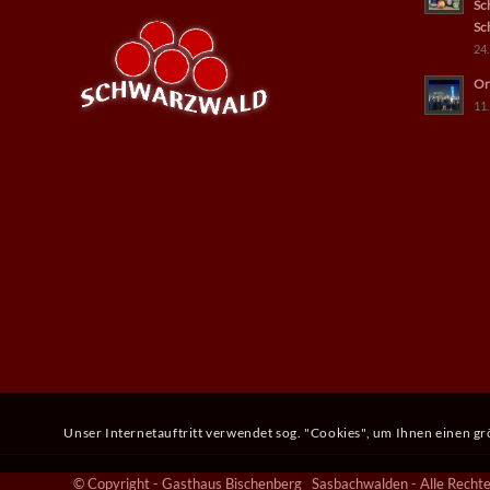
Sc
Sc
24.
Or
11.
Unser Internetauftritt verwendet sog. "Cookies", um Ihnen einen g
© Copyright - Gasthaus Bischenberg Sasbachwalden - Alle Rechte