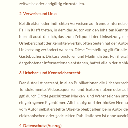
zeitweise oder endgültig einzustellen.
2. Verweise und Links
Bei direkten oder indirekten Verweisen auf fremde Internetse
Fall in Kraft treten, in dem der Autor von den Inhalten Kennt
hiermit ausdrücklich, dass zum Zeitpunkt der Linksetzung keine
Urheberschaft der gelinkten/verknüpften Seiten hat der Autor k
Linksetzung verändert wurden. Diese Feststellung gilt für al
Gästebüchern, Diskussionsforen und Mailinglisten. Für illega
dargebotener Informationen entstehen, haftet allein der Anbiet
3. Urheber- und Kennzeichenrecht
Der Autor ist bestrebt, in allen Publikationen die Urheberre
Tondokumente, Videosequenzen und Texte zu nutzen oder auf 
ggf. durch Dritte geschützten Marken- und Warenzeichen unt
eingetragenen Eigentümer. Allein aufgrund der bloßen Nennung
vom Autor selbst erstellte Objekte bleibt allein beim Autor 
elektronischen oder gedruckten Publikationen ist ohne ausdr
4. Datenschutz (Auszug)