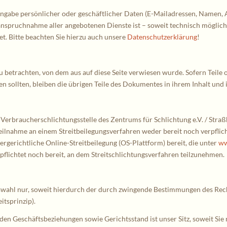
ingabe persönlicher oder geschäftlicher Daten (E-Mailadressen, Namen, An
 Inanspruchnahme aller angebotenen Dienste ist – soweit technisch mögl
. Bitte beachten Sie hierzu auch unsere
Datenschutzerklärung
!
zu betrachten, von dem aus auf diese Seite verwiesen wurde. Sofern Teile
en sollten, bleiben die übrigen Teile des Dokumentes in ihrem Inhalt und 
 Verbraucherschlichtungsstelle des Zentrums für Schlichtung e.V. / Stra
Teilnahme an einem Streitbeilegungsverfahren weder bereit noch verpflicht
ergerichtliche Online-Streitbeilegung (OS-Plattform) bereit, die unter
ww
flichtet noch bereit, an dem Streitschlichtungsverfahren teilzunehmen.
chtswahl nur, soweit hierdurch der durch zwingende Bestimmungen des Rec
itsprinzip).
enden Geschäftsbeziehungen sowie Gerichtsstand ist unser Sitz, soweit Si