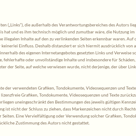
iten („Links“), die außerhalb des Verantwortungsbereiches des Autors li
nis hat und es ihm technisch möglich und zumutbar wäre, die Nutzung im 
 illegalen Inhalte auf den zu verlinkenden Seiten erkennbar waren. Auf di
einerlei Einfluss. Deshalb distanziert er sich hiermit ausdrücklich von al
le innerhalb des eigenen Internetangebotes gesetzten Links und Verweise 
le, fehlerhafte oder unvollständige Inhalte und insbesondere für Schäden
er der Seite, auf welche verwiesen wurde, nicht derjenige, der über Links
chte der verwendeten Grafiken, Tondokumente, Videosequenzen und Texte z
lizenzfreie Grafiken, Tondokumente, Videosequenzen und Texte zurückzu
erliegen uneingeschränkt den Bestimmungen des jeweils gültigen Kennzei
 ist nicht der Schluss zu ziehen, dass Markenzeichen nicht durch Rechte 
der Seiten. Eine Vervielfältigung oder Verwendung solcher Grafiken, Ton
ückliche Zustimmung des Autors nicht gestattet.