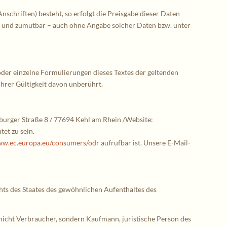
schriften) besteht, so erfolgt die Preisgabe dieser Daten
ich und zumutbar – auch ohne Angabe solcher Daten bzw. unter
 oder einzelne Formulierungen dieses Textes der geltenden
ihrer Gültigkeit davon unberührt.
ßburger Straße 8 / 77694 Kehl am Rhein /Website:
et zu sein.
w.ec.europa.eu/consumers/odr
aufrufbar ist. Unsere E-Mail-
hts des Staates des gewöhnlichen Aufenthaltes des
e nicht Verbraucher, sondern Kaufmann, juristische Person des