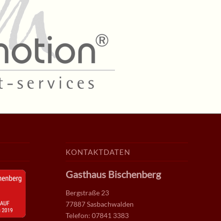
KONTAKTDATEN
Gasthaus Bischenberg
Bergstraße 23
77887 Sasbachwalden
Telefon: 07841 3383