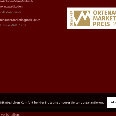
hokoladenManufaktur &
hwarzwaldLaden
 Juni 2020 - 11:39
tenauer Marketingpreis 2019
 Februar 2020 - 19:09
Akz
rößtmöglichen Komfort bei der Nutzung unserer Seiten zu garantieren.
 vorbehalten.