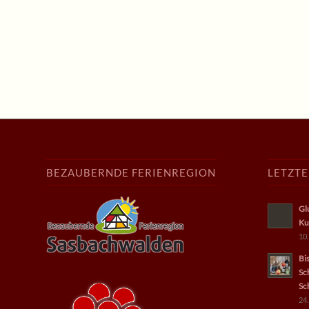
BEZAUBERNDE FERIENREGION
LETZT
Gl
Ku
10.
Bi
Sc
Sc
24.