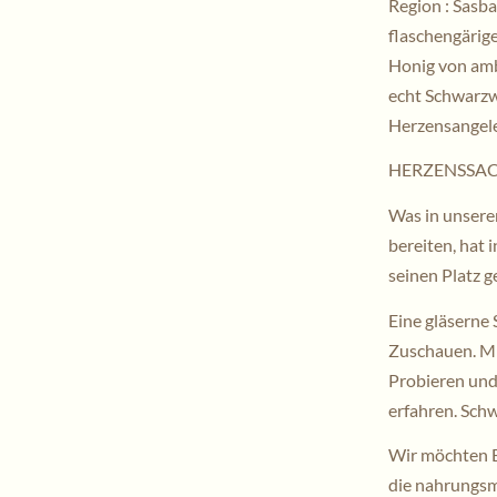
Region : Sasb
flaschengärig
Honig von ambi
echt Schwarzw
Herzensangele
HERZENSSA
Was in unsere
bereiten, hat
seinen Platz g
Eine gläserne 
Zuschauen. M
Probieren und
erfahren. Schw
Wir möchten B
die nahrungsmi