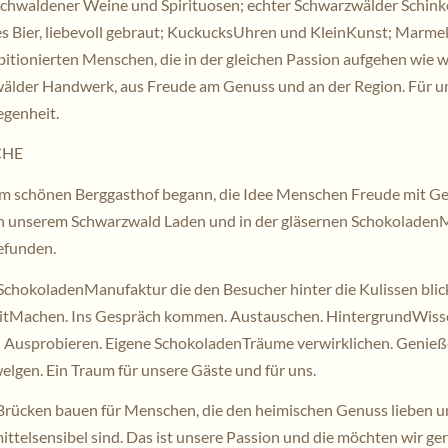
achwaldener Weine und Spirituosen; echter Schwarzwälder Schin
es Bier, liebevoll gebraut; KuckucksUhren und KleinKunst; Marmel
tionierten Menschen, die in der gleichen Passion aufgehen wie wi
älder Handwerk, aus Freude am Genuss und an der Region. Für u
genheit.
CHE
m schönen Berggasthof begann, die Idee Menschen Freude mit G
 in unserem Schwarzwald Laden und in der gläsernen Schokolade
efunden.
SchokoladenManufaktur die den Besucher hinter die Kulissen blick
itMachen. Ins Gespräch kommen. Austauschen. HintergrundWisse
 Ausprobieren. Eigene SchokoladenTräume verwirklichen. Genie
elgen. Ein Traum für unsere Gäste und für uns.
rücken bauen für Menschen, die den heimischen Genuss lieben
ttelsensibel sind. Das ist unsere Passion und die möchten wir ger