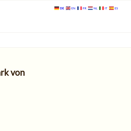
DE
EN
FR
NL
IT
ES
rk von