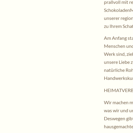
prallvoll mit 
SchokoladenMa
unserer regio
zu Ihrem Schaf
Am Anfang sta
Menschen und
Werk sind, zie
unsere Liebe 
natürliche Roh
Handwerkskun
HEIMATVER
Wir machen me
was wir und un
Deswegen gibt
hausgemachten