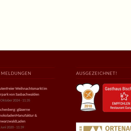
E MELDUNGEN
AUSGEZEICHNET!
utenfreier Weihnachtsmarkt im
rpark von Sasbachwalden
 Oktober 2024 - 11:35
schenberg : gläserne
hokoladenManufaktur &
hwarzwaldLaden
 Juni 2020 - 11:39