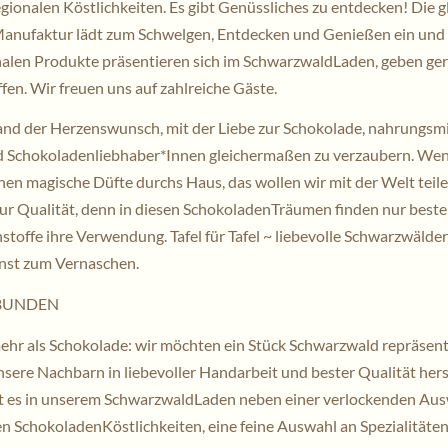
regionalen Köstlichkeiten. Es gibt Genüssliches zu entdecken! Die 
nufaktur lädt zum Schwelgen, Entdecken und Genießen ein und d
nalen Produkte präsentieren sich im SchwarzwaldLaden, geben ge
fen. Wir freuen uns auf zahlreiche Gäste.
nd der Herzenswunsch, mit der Liebe zur Schokolade, nahrungsmi
 Schokoladenliebhaber*Innen gleichermaßen zu verzaubern. Wen
hen magische Düfte durchs Haus, das wollen wir mit der Welt teil
zur Qualität, denn in diesen SchokoladenTräumen finden nur best
stoffe ihre Verwendung. Tafel für Tafel ~ liebevolle Schwarzwälder
st zum Vernaschen.
BUNDEN
hr als Schokolade: wir möchten ein Stück Schwarzwald repräsenti
sere Nachbarn in liebevoller Handarbeit und bester Qualität hers
 es in unserem SchwarzwaldLaden neben einer verlockenden Aus
 SchokoladenKöstlichkeiten, eine feine Auswahl an Spezialitäten