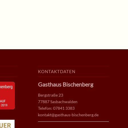
KONTAKTDATEN
Gasthaus Bischenberg
Bergstraße 23
77887 Sasbachwalden
Telefon: 07841 3383
kontakt@gasthaus-bischenberg.de