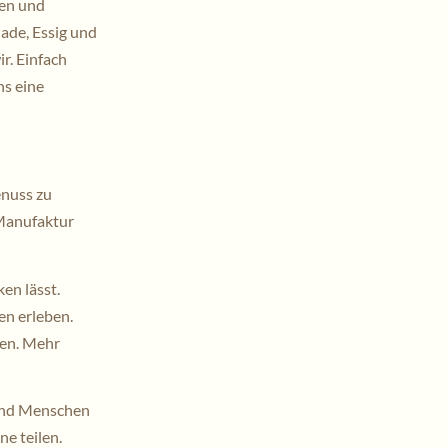
ken und
ade, Essig und
r. Einfach
ns eine
enuss zu
nManufaktur
en lässt.
n erleben.
ßen. Mehr
 und Menschen
ne teilen.