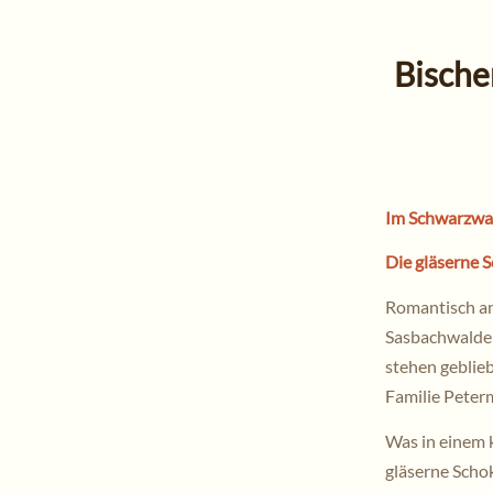
Bische
Im Schwarzwa
Die gläserne
Romantisch an
Sasbachwalden,
stehen geblieb
Familie Peter
Was in einem k
gläserne Scho