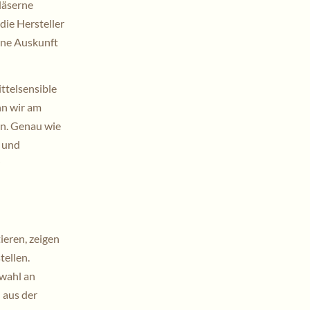
gläserne
ie Hersteller
rne Auskunft
ttelsensible
n wir am
en. Genau wie
e und
eren, zeigen
tellen.
wahl an
 aus der