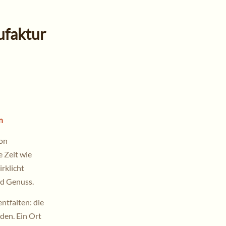
ufaktur
en
von
 Zeit wie
rklicht
d Genuss.
ntfalten: die
den. Ein Ort